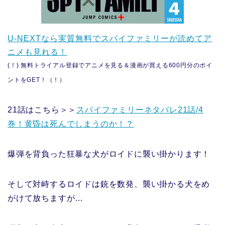
U-NEXTなら実質無料でスパイファミリーが読めてア
ニメも見れる！
(！) 無料トライアル登録でアニメを見る＆漫画が買える600円分のポイ
ントをGET！（！）
21話はこちら＞＞
スパイファミリーネタバレ21話/4
巻！黄昏は死んでしまうのか！？
爆弾を背負った狂暴な犬がロイドに襲い掛かります！
そして対峙するロイドは銃を数発、襲い掛かる犬をめ
がけて放ちますが…