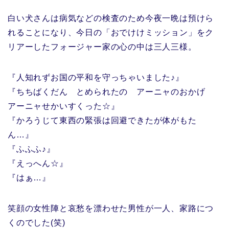
白い犬さんは病気などの検査のため今夜一晩は預けら
れることになり、今日の「おでけけミッション」をク
リアーしたフォージャー家の心の中は三人三様。
『人知れずお国の平和を守っちゃいました♪』
『ちちばくだん とめられたの アーニャのおかげ
アーニャせかいすくった☆』
『かろうじて東西の緊張は回避できたが体がもた
ん…』
『ふふふ♪』
『えっへん☆』
『はぁ…』
笑顔の女性陣と哀愁を漂わせた男性が一人、家路につ
くのでした(笑)