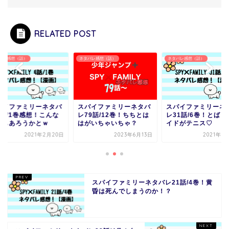
RELATED POST
バレ感想（話）
ネタバレ感想（話）
ネタバレ感想（話）
パイファミリーネタバ
スパイファミリーネタバ
スパイファミリーネ
9話/12巻！ちちとは
レ31話/6巻！とばりとロ
レ4話/1巻感想！こ
がいちゃいちゃ？
イドがテニス♡
こともあろうかとｗ
2023年6月13日
2021年5月14日
2021年2月
スパイファミリーネタバレ21話/4巻！黄
昏は死んでしまうのか！？