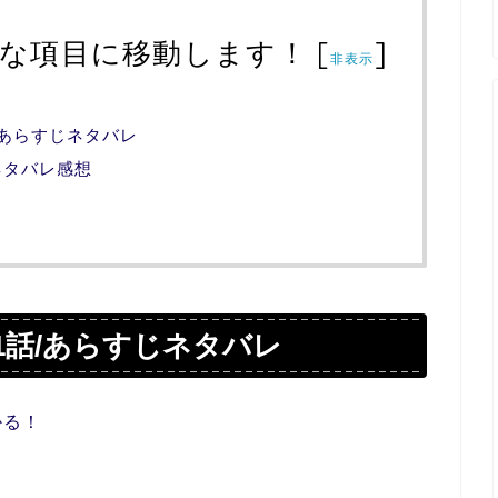
な項目に移動します！
[
]
非表示
1話/あらすじネタバレ
話ネタバレ感想
01話/あらすじネタバレ
かる！