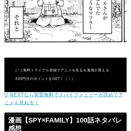
(！) 無料トライアル登録でアニメを見る＆漫画が買える
600円分のポイントをGET！（！）
U-NEXTなら実質無料でスパイファミリーが読めてア
ニメも見れる！
漫画【SPY×FAMILY】100話
ネタバレ
感想