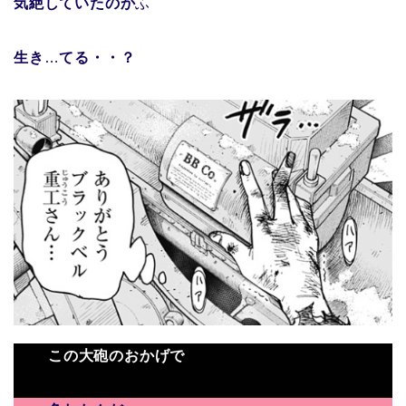
気絶していたのか
ふ
生き
…
てる・・？
この大砲のおかげで