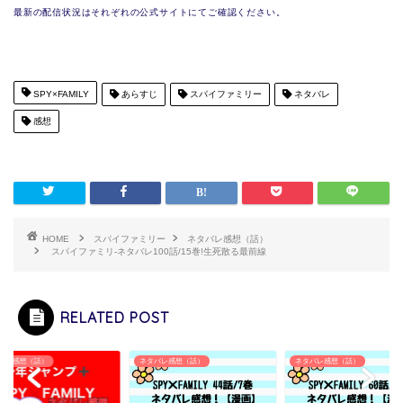
最新の配信状況はそれぞれの公式サイトにてご確認ください。
SPY×FAMILY
あらすじ
スパイファミリー
ネタバレ
感想
HOME
スパイファミリー
ネタバレ感想（話）
スパイファミリ-ネタバレ100話/15巻!生死散る最前線
RELATED POST
タバレ感想（話）
ネタバレ感想（話）
ネタバレ感想（話）