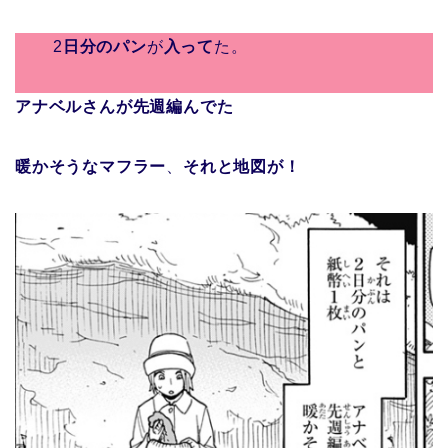
2
日分のパン
が
入って
た。
アナベルさんが先週編んでた
暖かそうなマフラー
、
それと地図が！