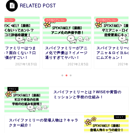
RELATED POST
他のアレコレ
その他のアレコレ
その他のアレコレ
パイファミリーはつま
スパイファミリーがアニ
スパイファミリーの
ない？面白くない？口
メ化で声優は？イメージ
アニャ＆ロイヨルの
ミ評価がすごい！
通りすぎてヤバい！
にムズキュン！
2021年1月31日
2021年2月5日
2021年5
スパイファミリーとは？WISEや黄昏の
ミッションと学校の仕組み！
スパイファミリーの登場人物は？キャラ
クター紹介！