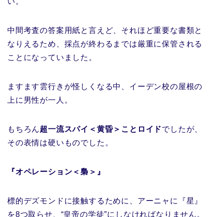
い。
中間考査の答案用紙と言えど、それほど重要な書類と
なりえるため、採点が終わるまでは厳重に保管される
ことになっていました。
ますます雲行きが怪しくなる中、イーデン校の屋根の
上に男性が一人。
もちろん
超一流スパイ＜黄昏＞ことロイド
でしたが、
その表情は硬いものでした。
『オペレーション＜梟＞』
標的デズモンドに接触するために、アーニャに『星』
を8つ取らせ、“皇帝の学徒”にしなければなりません。