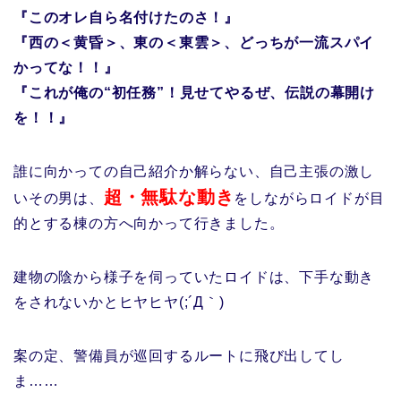
『このオレ自ら名付けたのさ！』
『西の＜黄昏＞、東の＜東雲＞、どっちが一流スパイ
かってな！！』
『これが俺の“初任務”！見せてやるぜ、伝説の幕開け
を！！』
誰に向かっての自己紹介か解らない、自己主張の激し
超・無駄な動き
いその男は、
をしながらロイドが目
的とする棟の方へ向かって行きました。
建物の陰から様子を伺っていたロイドは、下手な動き
をされないかとヒヤヒヤ(;´Д｀)
案の定、警備員が巡回するルートに飛び出してし
ま……