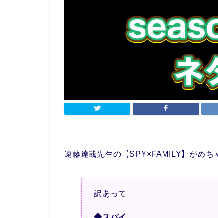
遠藤達哉先生の【SPY×FAMILY】が
訳あって
◆スパイ