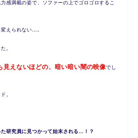
脱力感満載の姿で、ソファーの上でゴロゴロするこ
は変えられない…。
した。
も見えないほどの、暗い暗い闇の映像
でし
ンド。
いた研究員に見つかって始末される…！？