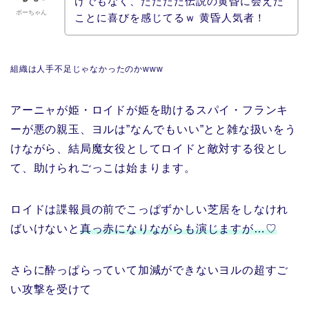
けでもなく、ただただ伝説の黄昏に会えた
ボーちゃん
ことに喜びを感じてるｗ 黄昏人気者！
組織は人手不足じゃなかったのかwww
アーニャが姫・ロイドが姫を助けるスパイ・フランキ
ーが悪の親玉、ヨルは”なんでもいい”とと雑な扱いをう
けながら、結局魔女役としてロイドと敵対する役とし
て、助けられごっこは始まります。
ロイドは諜報員の前でこっぱずかしい芝居をしなけれ
ばいけないと
真っ赤になりながらも演じますが…♡
さらに酔っぱらっていて加減ができないヨルの超すご
い攻撃を受けて