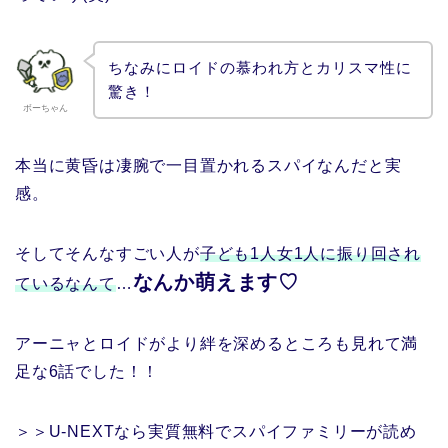
ちなみにロイドの慕われ方とカリスマ性に
驚き！
ボーちゃん
本当に黄昏は凄腕で一目置かれるスパイなんだと実
感。
そしてそんなすごい人が
子ども1人女1人に振り回され
なんか萌えます♡
ているなんて
…
アーニャとロイドがより絆を深めるところも見れて満
足な6話でした！！
＞＞U-NEXTなら実質無料でスパイファミリーが読め