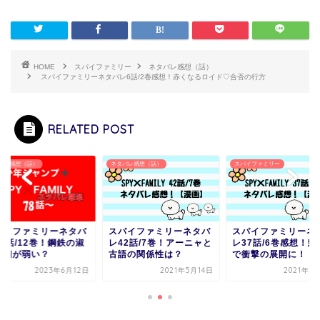
HOME
スパイファミリー
ネタバレ感想（話）
スパイファミリーネタバレ6話/2巻感想！赤くなるロイド♡合否の行方
RELATED POST
バレ感想（話）
ネタバレ感想（話）
スパイファミリー
パイファミリーネタバ
スパイファミリーネタバ
スパイファミリーネ
8話/12巻！鋼鉄の淑
レ42話/7巻！アーニャと
レ37話/6巻感想！懇
は朝が弱い？
古語の関係性は？
で衝撃の展開に！
2023年6月12日
2021年5月14日
2021年5