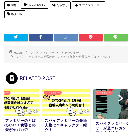
感想
SPY×FAMILY
あらすじ
スパイファミリー
ネタバレ
HOME
スパイファミリー
キャラクター
スパイファミリーの黄昏がかっこいい！年齢や身長などプロフィール！
RELATED POST
ラクター
キャラクター
キャラクター
パイファミリーのとば
スパイファミリーの登場
スパイファミリーの
がかわいい！黄昏との
人物は？キャラクター紹
リーが超エレガント
係と愛がヤバい♡
介！