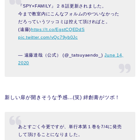
『SPY×FAMILY』２８話更新されました。
今まで教室内にこんなフォルムのやついなかった
だろっていうツッコミは控えて頂ければと。
(遠藤)
https://t.co/EgstCQEDdS
pic.twitter.com/vQc79yb0Jc
— 遠藤達哉（公式） (@_tatsuyaendo_)
June 14,
2020
新しい扉が開きそうな予感…(笑) 絆創膏がツボ！
あとすごく今更ですが、単行本第１巻を7/4に発売
して頂けることになりました。