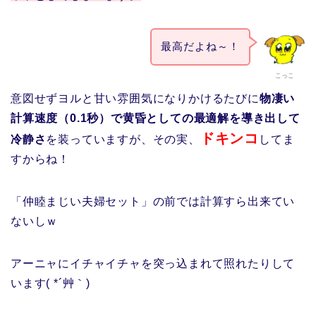
最高だよね～！
こっこ
意図せずヨルと甘い雰囲気になりかけるたびに
物凄い
計算速度（0.1秒）で黄昏としての最適解を導き出して
ドキンコ
冷静さ
を装っていますが、その実、
してま
すからね！
「仲睦まじい夫婦セット」の前では計算すら出来てい
ないしｗ
アーニャにイチャイチャを突っ込まれて照れたりして
います( *´艸｀)