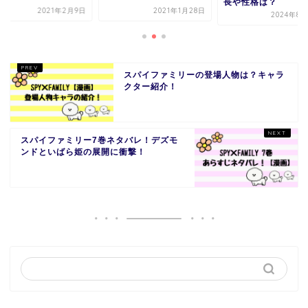
長や性格は？
2021年2月9日
2021年1月28日
2024年8月
スパイファミリーの登場人物は？キャラ
クター紹介！
スパイファミリー7巻ネタバレ！デズモ
ンドといばら姫の展開に衝撃！