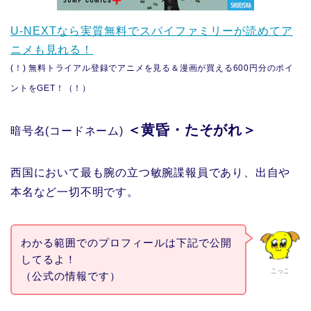
U-NEXTなら実質無料でスパイファミリーが読めてア
ニメも見れる！
(！) 無料トライアル登録でアニメを見る＆漫画が買える600円分のポイ
ントをGET！（！）
＜黄昏・たそがれ＞
暗号名(コードネーム)
西国において最も腕の立つ敏腕諜報員であり、出自や
本名など一切不明です。
わかる範囲でのプロフィールは下記で公開
してるよ！
こっこ
（公式の情報です）