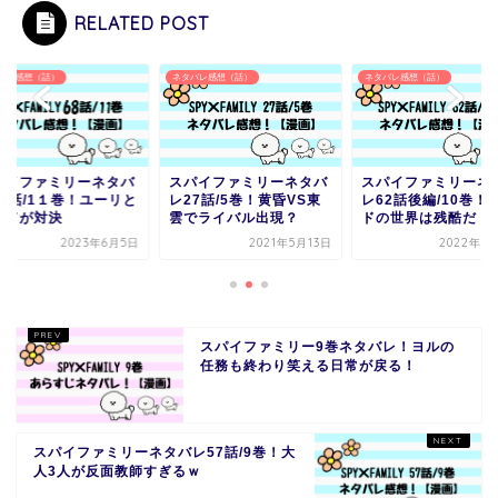
RELATED POST
バレ感想（話）
ネタバレ感想（話）
ネタバレ感想（話）
パイファミリーネタバ
スパイファミリーネタバ
スパイファミリーネ
68話/1１巻！ユーリと
レ27話/5巻！黄昏VS東
レ62話後編/10巻！
イドが対決
雲でライバル出現？
ドの世界は残酷だ
2023年6月5日
2021年5月13日
2022年5
スパイファミリー9巻ネタバレ！ヨルの
任務も終わり笑える日常が戻る！
スパイファミリーネタバレ57話/9巻！大
人3人が反面教師すぎるｗ