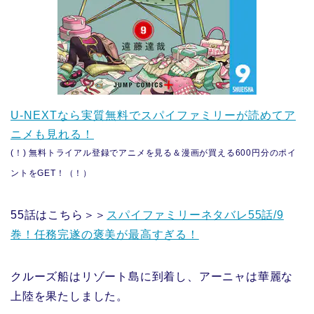
U-NEXTなら実質無料でスパイファミリーが読めてア
ニメも見れる！
(！) 無料トライアル登録でアニメを見る＆漫画が買える600円分のポイ
ントをGET！（！）
55話はこちら＞＞
スパイファミリーネタバレ55話/9
巻！任務完遂の褒美が最高すぎる！
クルーズ船はリゾート島に到着し、アーニャは華麗な
上陸を果たしました。