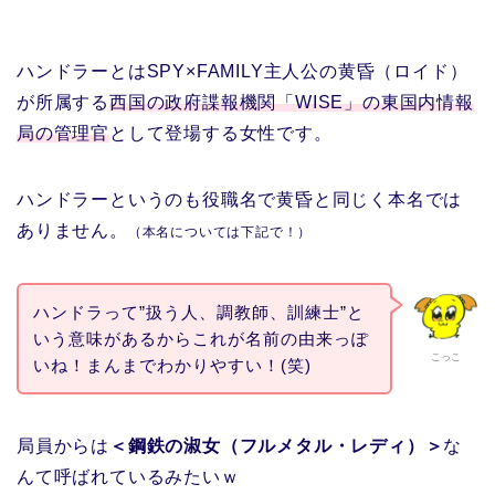
ハンドラーとはSPY×FAMILY主人公の黄昏（ロイド）
が所属する
西国の政府諜報機関「WISE」の東国内情報
局の管理官
として登場する女性です。
ハンドラーというのも役職名で黄昏と同じく本名では
ありません。
（本名については下記で！）
ハンドラって”扱う人、調教師、訓練士”と
いう意味があるからこれが名前の由来っぽ
こっこ
いね！まんまでわかりやすい！(笑)
局員からは
＜鋼鉄の淑女（フルメタル・レディ）＞
な
んて呼ばれているみたいｗ