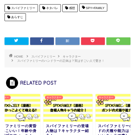
スパイファミリー
ネタバレ
感想
SPY×FAMILY
あらすじ
HOME
スパイファミリー
キャラクター
スパイファミリーのハンドラーの正体は？実はすごい人で驚き！
RELATED POST
ラクター
キャラクター
キャラクター
パイファミリーの黄昏
スパイファミリーの登場
スパイファミリーの
かっこいい！年齢や身
人物は？キャラクター紹
ドの犬種や能力は？