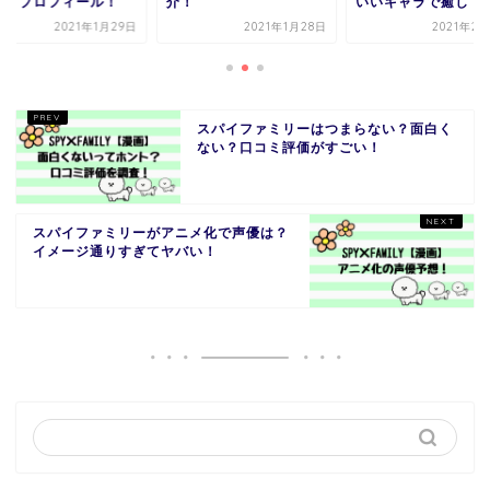
などプロフィール！
介！
いいキャラで癒し！
2021年1月29日
2021年1月28日
2021年2
スパイファミリーはつまらない？面白く
ない？口コミ評価がすごい！
スパイファミリーがアニメ化で声優は？
イメージ通りすぎてヤバい！